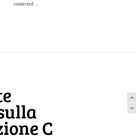
connected…
te
sulla
ione C