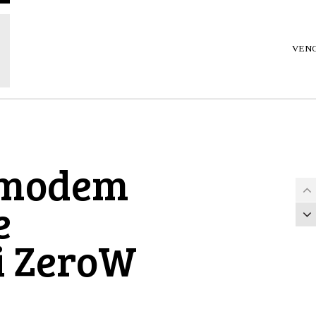
VENG
 modem
e
i ZeroW