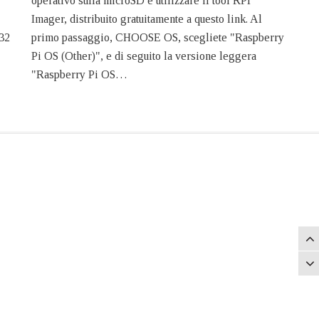
operativo sulla microSD è utilizzare il tool RPI
Imager, distribuito gratuitamente a questo link. Al
232
primo passaggio, CHOOSE OS, scegliete "Raspberry
Pi OS (Other)", e di seguito la versione leggera
"Raspberry Pi OS…