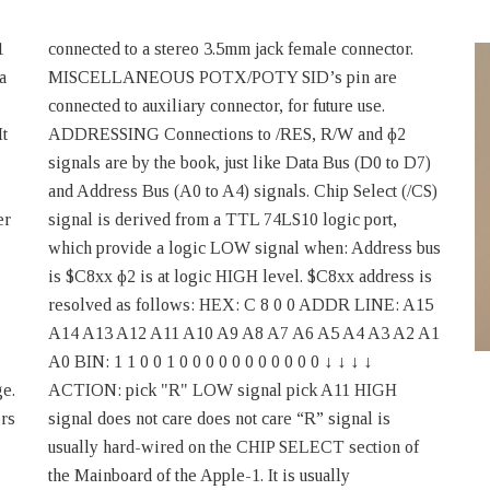
1
connected to a stereo 3.5mm jack female connector.
a
MISCELLANEOUS POTX/POTY SID’s pin are
connected to auxiliary connector, for future use.
It
ADDRESSING Connections to /RES, R/W and ɸ2
signals are by the book, just like Data Bus (D0 to D7)
and Address Bus (A0 to A4) signals. Chip Select (/CS)
er
signal is derived from a TTL 74LS10 logic port,
which provide a logic LOW signal when: Address bus
is $C8xx ɸ2 is at logic HIGH level. $C8xx address is
resolved as follows: HEX: C 8 0 0 ADDR LINE: A15
A14 A13 A12 A11 A10 A9 A8 A7 A6 A5 A4 A3 A2 A1
A0 BIN: 1 1 0 0 1 0 0 0 0 0 0 0 0 0 0 0 ↓ ↓ ↓ ↓
ge.
ACTION: pick "R" LOW signal pick A11 HIGH
rs
signal does not care does not care “R” signal is
usually hard-wired on the CHIP SELECT section of
the Mainboard of the Apple-1. It is usually