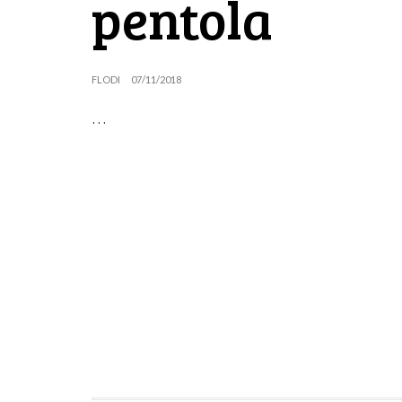
pentola
FLODI
07/11/2018
…