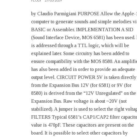
FLODI
27/05/2019
by Claudio Parmigiani PURPOSE Allow the Apple-
computer to generate sounds and simple melodies vi
BASIC or Assembler. IMPLEMENTATION A SID
(Sound Interface Device, MOS 6581) has been used. 
is addressed through a TTL logic, which will be
explained later. Some circuitry has been added to
ensure compatibility with the MOS 8580. An amplifi
has also been added in order to provide an adequate
output level. CIRCUIT POWER 5V is taken directly
from the Expansion Bus 12V (for 6581) or 9V (for
8580) is derived from the “12V Unregulated” on the
Expansion Bus. Raw voltage is about ~20V (not
stabilized). A jumper is used to select the right volta
FILTERS Typical 6581’s CAP1/CAP2 filter capacito
value is 470pF. These capacitors are present on the
board. It is possible to select other capacitors by